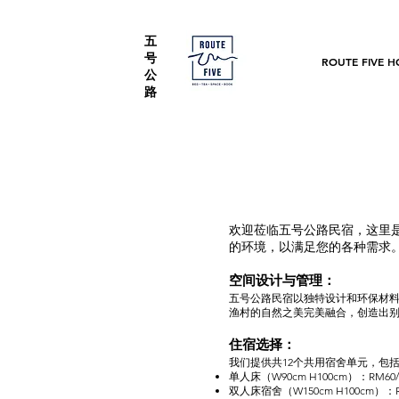
五
号
ROUTE FIVE H
公
路
欢迎莅临五号公路民宿，这里
的环境，以满足您的各种需求
空间设计与管理：
五号公路民宿以独特设计和环保材
渔村的自然之美完美融合，创造出
住宿选择：
我们提供共12个共用宿舍单元，包
单人床（W90cm H100cm）：RM60/
双人床宿舍（W150cm H100cm）：R