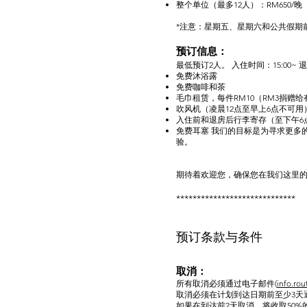
整个单位（最多12人）：RM650/晚
*注意：星期五、星期六和公共假期
预订信
息：
最低预订2人。 入住时间：15:00~
免费沐浴露
免费咖啡和茶
毛巾租赁，每件RM10（RM3捐赠
吹风机（凌晨12点至早上6点不可用
入住前和退房后行李寄存（至下午6
免费耳塞 我们的目标是为寻求更多
验。
期待着欢迎您，确保您在我们这里
*****************************
预订条款与条件
取消：
所有取消必须通过电子邮件(
info.ro
取消必须在计划到达日期前至少3天
如果在到达前2天取消，将收取50%