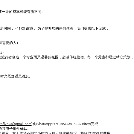
前一天的费率可能有所不同。
 退房时间：~11:00 设施： 为了提升您的住宿体验，我们提供以下设施：
给有需要的人）
）
点）
的旅行者创造一个专业而又温馨的氛围，超越传统住宿。每一个元素都经过精心策划
的时光既舒适又难忘。
utefiveks@gmail.com
)或WhatsApp(+60146743413 - Audrey)完成。
通过电子邮件确认。
的费用。对于取消不到24小时或无故不到达的情况，将收取100%的费用。