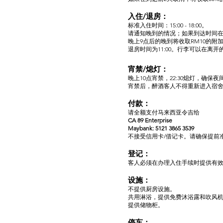
入住/退房：
标准入住时间：15:00 - 18:00。
请通知晚到的情况；如果到达时间在1
晚上9点后的晚到将收取RM10的附
退房时间为11:00。行李可以在离
宵禁/熄灯：
晚上10点宵禁，22:30熄灯，确保
宵禁后，醉酒客人不得重新进入宿
付款：
请全额支付马来西亚令吉给
CA 89 Enterprise
Maybank: 5121 3865 3539
不接受信用卡/借记卡。请确保提前
登记：
客人必须在办理入住手续时提供有
设施：
不提供厨房设施。
共用淋浴，提供免费沐浴露和吹风
提供储物柜。
停车：