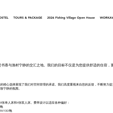
OSTEL
TOURS & PACKAGE
2026 Fishing Village Open House
WORKA
是书香与渔村宁静的交汇之地。我们的目标不仅是为您提供舒适的住宿，
。
料的精心选择展现了我们对空间管理的承诺。我们高度重视来自您的反馈，不断努力提
别致宁静的氛围。
括8张单人床和4张双人床。费率设计以适应各种偏好：
晚
M100/晚