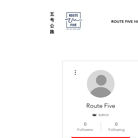
五
号
ROUTE FIVE H
公
路
More actions
Route Five
Admin
0
0
Followers
Following