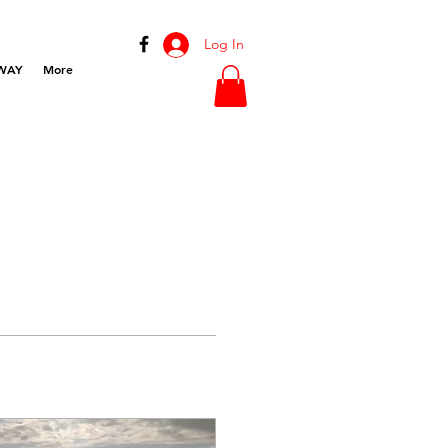
Log In
WAY
More