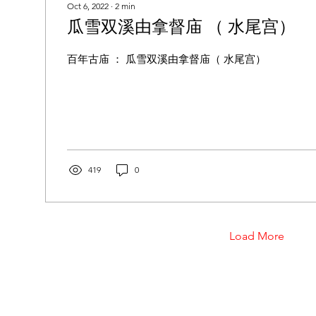
Oct 6, 2022
∙
2
min
瓜雪双溪由拿督庙 （ 水尾宫）
百年古庙 ： 瓜雪双溪由拿督庙（ 水尾宫）
419
0
Load More
205, Level 1, Pasir
For Booking Enquiry :