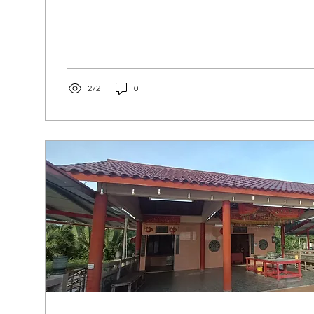
272
0