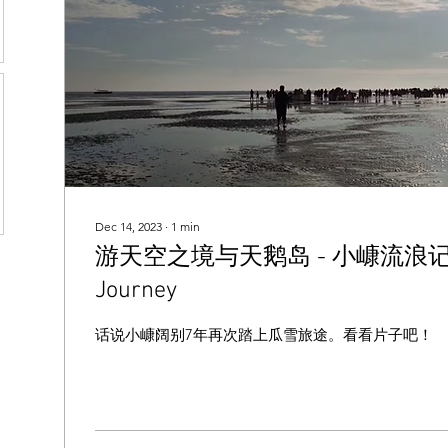
Dec 14, 2023
∙
1
min
游天空之境与天鹅岛 - 小嵻流浪记 Litt
Journey
话说小嵻阔别7年再次踏上瓜雪旅途。看看片子吧！